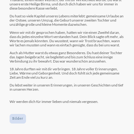
unsere erste Heilige Birma, und durch dich haben wir uns für immer in
diese besondere Rasse verliebt.
Du hast so viele Kapitel unseres Lebens miterlebt: gemeinsame Urlaube an
der Ostsee, unseren Umzug, die Geburt unserer zweiten Tochter und
unzählige große und kleine Momente dazwischen.
Wenn wir mit dir gesprochen haben, hatten wir nie einen Zweifel daran,
dass du jedes einzelne Wort verstanden hast. Dein Blick sagte oft mehr, als
Worte es jemals könnten. Du wusstest, wann wir Trost brauchten, wann
wir lachen mussten und wann es einfach genügte, dass du bei uns warst.
Auch als Mutter warst du etwas ganz Besonderes. Du hast deiner Tochter
das Jagen beigebracht, sie begleitet und bis zum Schluss eine innige
Verbindung zu ihr bewahrt. Das war wunderschön anzusehen.
18 Jahre durften wir mit dir verbringen. 18 Jahre voller Erinnerungen,
Liebe, Wärme und Geborgenheit. Und doch fühlt sich jede gemeinsame
Zeit am Ende viel zu kurz an.
Du lebst weiter in unseren Erinnerungen, in unseren Geschichten und tief
in unseren Herzen.
Wir werden dich für immer lieben und niemals vergessen.
Bilder