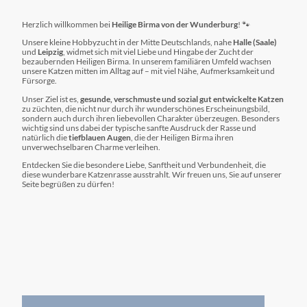
Herzlich willkommen bei
Heilige Birma von der Wunderburg
! 🐾
Unsere kleine Hobbyzucht in der Mitte Deutschlands, nahe
Halle (Saale)
und
Leipzig
, widmet sich mit viel Liebe und Hingabe der Zucht der
bezaubernden Heiligen Birma. In unserem familiären Umfeld wachsen
unsere Katzen mitten im Alltag auf – mit viel Nähe, Aufmerksamkeit und
Fürsorge.
Unser Ziel ist es,
gesunde, verschmuste und sozial gut entwickelte Katzen
zu züchten, die nicht nur durch ihr wunderschönes Erscheinungsbild,
sondern auch durch ihren liebevollen Charakter überzeugen. Besonders
wichtig sind uns dabei der typische sanfte Ausdruck der Rasse und
natürlich die
tiefblauen Augen
, die der Heiligen Birma ihren
unverwechselbaren Charme verleihen.
Entdecken Sie die besondere Liebe, Sanftheit und Verbundenheit, die
diese wunderbare Katzenrasse ausstrahlt. Wir freuen uns, Sie auf unserer
Seite begrüßen zu dürfen!