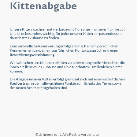
Kittenabgabe
Unsere Kitten wachsen mit viel Liebe und Fürsorge in unserer Familie auf.
Uns ist es besonders wichtig, für jedes unserer Kitten ein passendes und
dauerhaftes Zuhause zu finden.
Eine
verbindliche Reservierung
erfolgt erst nach einem persönlichen
Kennenlernen bzw. einem ausführlichen Kontaktgespräch und einer
Reservierungsvereinbarung
.
Wir wünschen uns für unsere Kitten verantwortungsvolle Menschen, die
ihnen ein liebevolles Zuhause und ein dauerhaftes Familienleben bieten
können.
Die
Abgabe unserer Kitten erfolgt grundsätzlich mit einem schriftlichen
Kaufvertrag
, in dem alle wichtigen Punkte zum Schutz des Tieres sowie
der neuen Besitzer festgehalten sind.
©Urheberrecht. Alle Rechte vorbehalten.